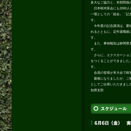
多大なご協力と、本部関係
日本樹木医会にも2000
一環としての「総会」「記
す。
今年度の記念講演は、愛知
れるとともに、定年退職後
す。
また、事例報告は静岡県支
す。
さらに、エクスカーション
をつくることができました
す。
会員の皆様が本大会で樹木
最後になりましたが、ご後
としてご出席いただきまし
知県支部
支部長